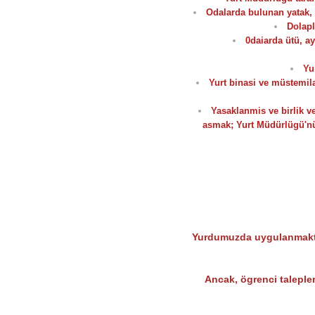
Odalarda bulunan yatak, 
Dolapl
0daiarda ütü, ay
Yu
Yurt binasi ve müstemila
Yasaklanmis ve birlik ve
asmak; Yurt Müdürlügü'nün
Yurdumuzda uygulanmakta ol
Ancak, ögrenci talepler