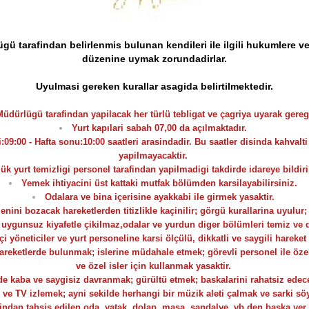
ügü tarafindan belirlenmis bulunan kendileri ile ilgili hukumlere 
düzenine uymak zorundadirlar.
Uyulmasi gereken kurallar asagida belirtilmektedir.
Müdürlügü tarafindan yapilacak her türlü tebligat ve çagriya uyarak geregi
Yurt kapılari sabah 07,00 da açılmaktadır.
i:09:00 - Hafta sonu:10:00 saatleri arasindadir. Bu saatler disinda kahvalt
yapilmayacaktir.
ük yurt temizligi personel tarafindan yapilmadigi takdirde idareye bildiri
Yemek ihtiyacini üst kattaki mutfak bölümden karsilayabilirsiniz.
Odalara ve bina içerisine ayakkabi ile girmek yasaktir.
ni bozacak hareketlerden titizlikle kaçinilir; görgü kurallarina uyulur; 
a uygunsuz kiyafetle çikilmaz,odalar ve yurdun diger bölümleri temiz ve d
çi yöneticiler ve yurt personeline karsi ölçülü, dikkatli ve saygili hareket
 hareketlerde bulunmak; islerine müdahale etmek; görevli personel ile öze
ve özel isler için kullanmak yasaktir.
lerde kaba ve saygisiz davranmak; gürültü etmek; baskalarini rahatsiz ede
ve TV izlemek; ayni sekilde herhangi bir müzik aleti çalmak ve sarki sö
indan tahsis edilen oda, yatak, dolap, masa, sandalye, vb.den baska yer