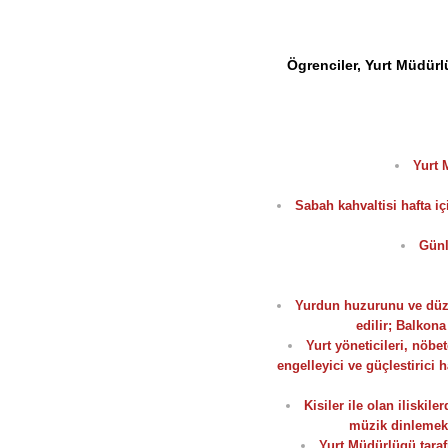
Ögrenciler, Yurt Müdürl
Yurt 
Sabah kahvaltisi hafta iç
Günl
Yurdun huzurunu ve düzeni
edilir; Balkon
Yurt yöneticileri, nöbet
engelleyici ve güçlestirici
Kisiler ile olan iliski
müzik dinlemek 
Yurt Müdürlügü taraf