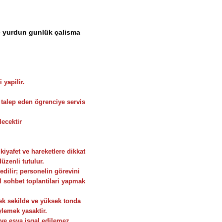
ve yurdun gunlük çalisma
 yapilir.
i talep eden ögrenciye servis
lecektir
kiyafet ve hareketlere dikkat
üzenli tutulur.
 edilir; personelin görevini
l sohbet toplantilari yapmak
cek sekilde ve yüksek tonda
ylemek yasaktir.
 ve esya isgal edilemez.